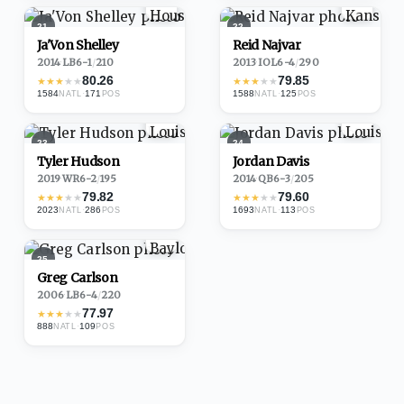
21
22
Ja'Von Shelley
Reid Najvar
2014
·
LB
6-1
/
210
2013
·
IOL
6-4
/
290
80.26
79.85
★
★
★
★
★
★
★
★
★
★
1584
·
171
1588
·
125
NATL
POS
NATL
POS
23
24
Tyler Hudson
Jordan Davis
2019
·
WR
6-2
/
195
2014
·
QB
6-3
/
205
79.82
79.60
★
★
★
★
★
★
★
★
★
★
2023
·
286
1693
·
113
NATL
POS
NATL
POS
25
Greg Carlson
2006
·
LB
6-4
/
220
77.97
★
★
★
★
★
888
·
109
NATL
POS