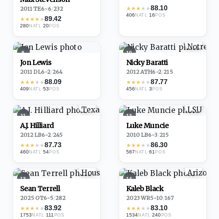
88.10
★
★
★
★
★
2011
·
TE
6-6
/
232
406
·
16
NATL
POS
89.42
★
★
★
★
★
280
·
20
NATL
POS
9
10
Jon Lewis
Nicky Baratti
2011
·
DL
6-2
/
264
2012
·
ATH
6-2
/
215
88.09
87.77
★
★
★
★
★
★
★
★
★
★
409
·
53
456
·
3
NATL
POS
NATL
POS
11
12
A.J. Hilliard
Luke Muncie
2012
·
LB
6-2
/
245
2010
·
LB
6-3
/
215
87.73
86.30
★
★
★
★
★
★
★
★
★
★
460
·
54
587
·
61
NATL
POS
NATL
POS
13
14
Sean Terrell
Kaleb Black
2025
·
OT
6-5
/
282
2023
·
WR
5-10
/
167
83.92
83.10
★
★
★
★
★
★
★
★
★
★
1753
·
111
1534
·
240
NATL
POS
NATL
POS