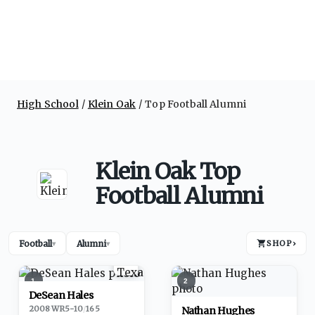
High School
Klein Oak
Top Football Alumni
Klein Oak Top
Football Alumni
Football
Alumni
SHOP
›
▾
▾
1
2
DeSean Hales
2008
·
WR
5-10
/
165
Nathan Hughes