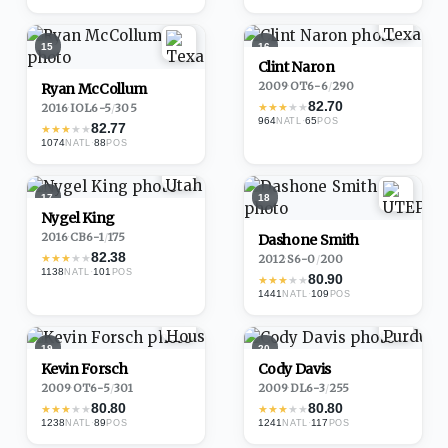
15
16
Clint Naron
2009
·
OT
6-6
/
290
Ryan McCollum
82.70
★
★
★
★
★
2016
·
IOL
6-5
/
305
964
·
65
NATL
POS
82.77
★
★
★
★
★
1074
·
88
NATL
POS
17
18
Nygel King
2016
·
CB
6-1
/
175
Dashone Smith
82.38
★
★
★
★
★
2012
·
S
6-0
/
200
1138
·
101
NATL
POS
80.90
★
★
★
★
★
1441
·
109
NATL
POS
19
20
Kevin Forsch
Cody Davis
2009
·
OT
6-5
/
301
2009
·
DL
6-3
/
255
80.80
80.80
★
★
★
★
★
★
★
★
★
★
1238
·
89
1241
·
117
NATL
POS
NATL
POS