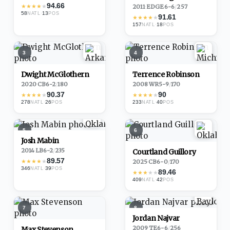
94.66
★
★
★
★
★
2011
·
EDGE
6-6
/
257
58
·
13
NATL
POS
91.61
★
★
★
★
★
157
·
18
NATL
POS
3
4
Dwight McGlothern
Terrence Robinson
2020
·
CB
6-2
/
180
2008
·
WR
5-9
/
170
90.37
90
★
★
★
★
★
★
★
★
★
★
278
·
26
233
·
40
NATL
POS
NATL
POS
5
6
Josh Mabin
2014
·
LB
6-2
/
235
Courtland Guillory
89.57
★
★
★
★
★
2025
·
CB
6-0
/
170
346
·
39
NATL
POS
89.46
★
★
★
★
★
409
·
42
NATL
POS
7
8
Jordan Najvar
2009
·
TE
6-6
/
256
Max Stevenson