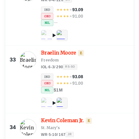
93.09
★
★
★
★
★
IND
91.00
★
★
★
★
★
ON3
—
NIL
Braelin Moore
E
33
Freedom
IOL
·
6-3
/
290
RS-SO
93.08
★
★
★
★
★
IND
91.00
★
★
★
★
★
ON3
$1M
NIL
Kevin Coleman Jr.
E
34
St. Mary's
WR
·
5-10
/
167
JR