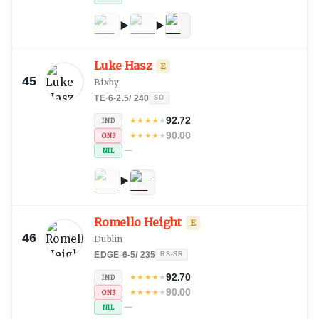
Luke Hasz
E
45
Bixby
TE
·
6-2.5
/
240
SO
92.72
★
★
★
★
★
IND
90.00
★
★
★
★
★
ON3
—
NIL
Romello Height
E
46
Dublin
EDGE
·
6-5
/
235
RS-SR
92.70
★
★
★
★
★
IND
90.00
★
★
★
★
★
ON3
—
NIL