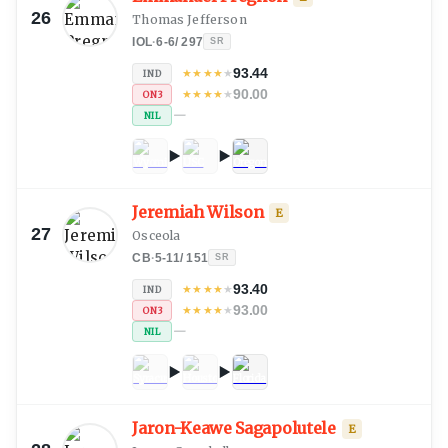
26
Thomas Jefferson
IOL
·
6-6
/
297
SR
93.44
★
★
★
★
★
IND
90.00
★
★
★
★
★
ON3
—
NIL
Jeremiah Wilson
E
27
Osceola
CB
·
5-11
/
151
SR
93.40
★
★
★
★
★
IND
93.00
★
★
★
★
★
ON3
—
NIL
Jaron-Keawe Sagapolutele
E