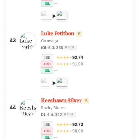
—
NIL
Luke Petitbon
E
43
Gonzaga
IOL
·
6-3
/
285
RS-JR
92.74
★
★
★
★
★
IND
91.00
★
★
★
★
★
ON3
—
NIL
Keeshawn Silver
E
44
Rocky Mount
DL
·
6-4
/
322
RS-JR
92.73
★
★
★
★
★
IND
90.00
★
★
★
★
★
ON3
—
NIL