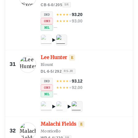
CB
·
6-0
/
205
SR
93.20
★
★
★
★
★
IND
93.00
★
★
★
★
★
ON3
—
NIL
Lee Hunter
E
31
Blount
DL
·
6-5
/
292
RS-JR
93.12
★
★
★
★
★
IND
92.00
★
★
★
★
★
ON3
—
NIL
Malachi Fields
E
32
Monticello
WR
·
6-4
/
220
SR