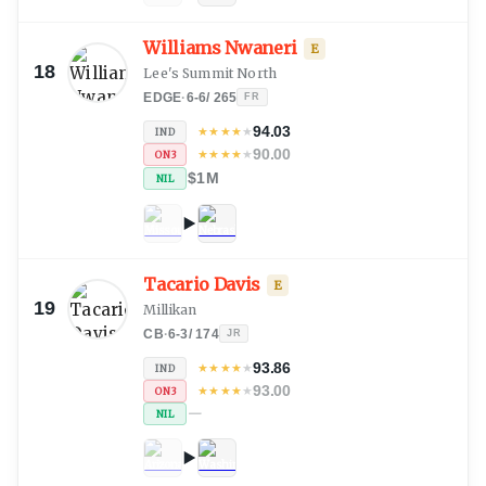
Williams Nwaneri
E
18
Lee's Summit North
EDGE
·
6-6
/
265
FR
94.03
★
★
★
★
★
IND
90.00
★
★
★
★
★
ON3
$1M
NIL
Tacario Davis
E
19
Millikan
CB
·
6-3
/
174
JR
93.86
★
★
★
★
★
IND
93.00
★
★
★
★
★
ON3
—
NIL