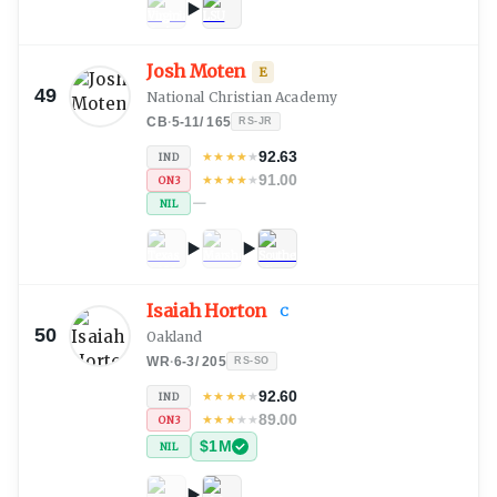
Josh Moten
E
49
National Christian Academy
CB
·
5-11
/
165
RS-JR
92.63
★
★
★
★
★
IND
91.00
★
★
★
★
★
ON3
—
NIL
Isaiah Horton
C
50
Oakland
WR
·
6-3
/
205
RS-SO
92.60
★
★
★
★
★
IND
89.00
★
★
★
★
★
ON3
$1M
NIL