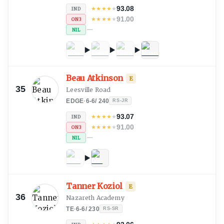
93.08
★
★
★
★
★
IND
91.00
★
★
★
★
★
ON3
—
NIL
Beau Atkinson
E
35
Leesville Road
EDGE
·
6-6
/
240
RS-JR
93.07
★
★
★
★
★
IND
91.00
★
★
★
★
★
ON3
—
NIL
Tanner Koziol
E
36
Nazareth Academy
TE
·
6-6
/
230
RS-SR