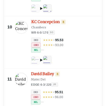
KC Concepcion
E
10
Chambers
WR
·
6-0
/
170
SO
95.53
★
★
★
★
★
IND
93.00
★
★
★
★
★
ON3
—
NIL
David Bailey
E
11
Mater Dei
EDGE
·
6-3
/
220
JR
95.51
★
★
★
★
★
IND
96.00
★
★
★
★
★
ON3
—
NIL