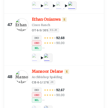
Ethan Onianwa
E
47
Cinco Ranch
OT
·
6-5
/
305
RS-JR
92.68
★
★
★
★
★
IND
90.00
★
★
★
★
★
ON3
—
NIL
Mansoor Delane
E
48
Archbishop Spalding
CB
·
6-1
/
178
JR
92.67
★
★
★
★
★
IND
90.00
★
★
★
★
★
ON3
—
NIL