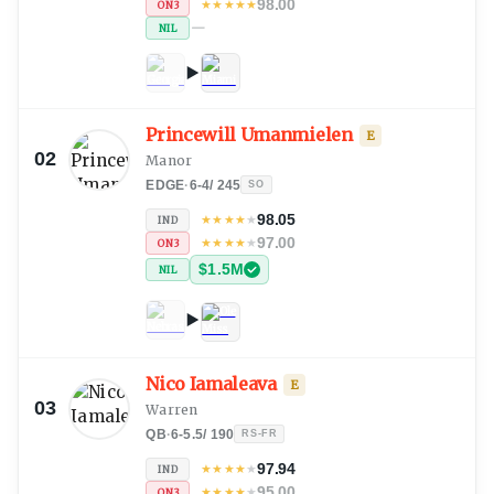
98.00
★
★
★
★
★
ON3
—
NIL
Princewill Umanmielen
E
02
Manor
EDGE
·
6-4
/
245
SO
98.05
★
★
★
★
★
IND
97.00
★
★
★
★
★
ON3
$1.5M
NIL
Nico Iamaleava
E
03
Warren
QB
·
6-5.5
/
190
RS-FR
97.94
★
★
★
★
★
IND
95.00
★
★
★
★
★
ON3