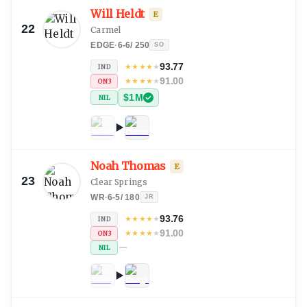
Will Heldt
E
22
Carmel
EDGE
·
6-6
/
250
SO
93.77
★
★
★
★
★
IND
91.00
★
★
★
★
★
ON3
$1M
NIL
Noah Thomas
E
23
Clear Springs
WR
·
6-5
/
180
JR
93.76
★
★
★
★
★
IND
91.00
★
★
★
★
★
ON3
—
NIL