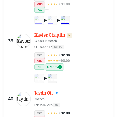
91.00
★
★
★
★
★
ON3
—
NIL
Xavier Chaplin
E
39
Whale Branch
OT
·
6-6
/
312
RS-SO
92.96
★
★
★
★
★
IND
90.00
★
★
★
★
★
ON3
$700K
NIL
Jaydn Ott
C
40
Norco
RB
·
6-0
/
205
JR
92.80
★
★
★
★
★
IND