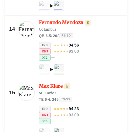
Fernando Mendoza
E
14
Columbus
QB
·
6-5
/
208
RS-SO
94.56
★
★
★
★
★
IND
93.00
★
★
★
★
★
ON3
—
NIL
Max Klare
E
15
St. Xavier
TE
·
6-4
/
245
RS-SO
94.23
★
★
★
★
★
IND
93.00
★
★
★
★
★
ON3
—
NIL