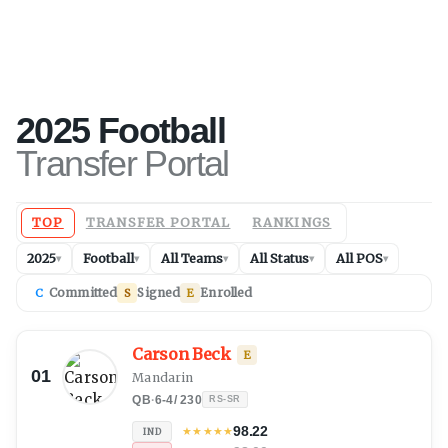
2025
Football
Transfer Portal
TOP
TRANSFER PORTAL
RANKINGS
2025
Football
All Teams
All Status
All POS
▾
▾
▾
▾
▾
Committed
Signed
Enrolled
C
S
E
Carson Beck
E
01
Mandarin
QB
·
6-4
/
230
RS-SR
98.22
★
★
★
★
★
IND