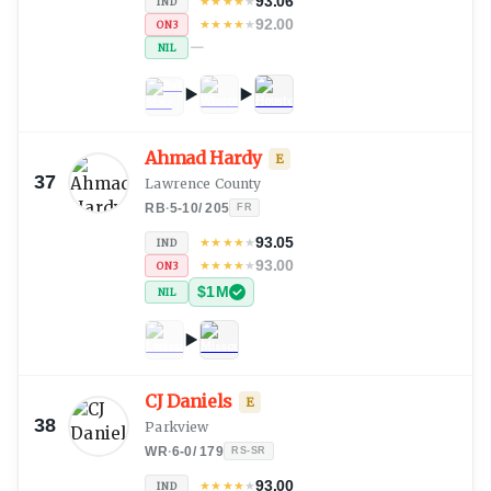
93.06
★
★
★
★
★
IND
92.00
★
★
★
★
★
ON3
—
NIL
Ahmad Hardy
E
37
Lawrence County
RB
·
5-10
/
205
FR
93.05
★
★
★
★
★
IND
93.00
★
★
★
★
★
ON3
$1M
NIL
CJ Daniels
E
38
Parkview
WR
·
6-0
/
179
RS-SR
93.00
★
★
★
★
★
IND