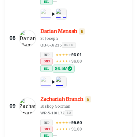
—
NIL
Darian Mensah
E
08
St Joseph
QB
·
6-3
/
215
RS-FR
96.01
★
★
★
★
★
IND
96.00
★
★
★
★
★
ON3
$6.5M
NIL
Zachariah Branch
E
09
Bishop Gorman
WR
·
5-10
/
172
SO
95.60
★
★
★
★
★
IND
91.00
★
★
★
★
★
ON3
—
NIL