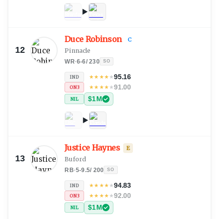
Duce Robinson
C
12
Pinnacle
WR
·
6-6
/
230
SO
95.16
★
★
★
★
★
IND
91.00
★
★
★
★
★
ON3
$1M
NIL
Justice Haynes
E
13
Buford
RB
·
5-9.5
/
200
SO
94.83
★
★
★
★
★
IND
92.00
★
★
★
★
★
ON3
$1M
NIL