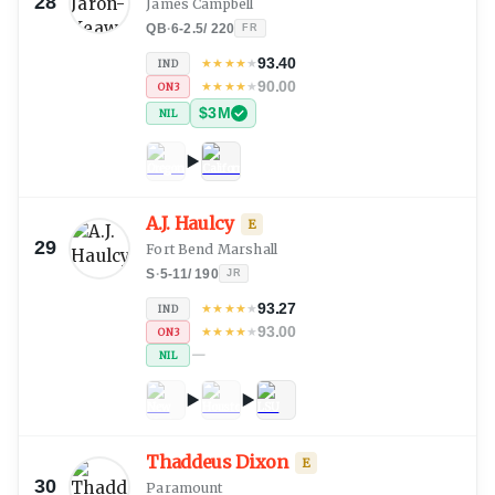
28
James Campbell
QB
·
6-2.5
/
220
FR
93.40
★
★
★
★
★
IND
90.00
★
★
★
★
★
ON3
$3M
NIL
A.J. Haulcy
E
29
Fort Bend Marshall
S
·
5-11
/
190
JR
93.27
★
★
★
★
★
IND
93.00
★
★
★
★
★
ON3
—
NIL
Thaddeus Dixon
E
30
Paramount