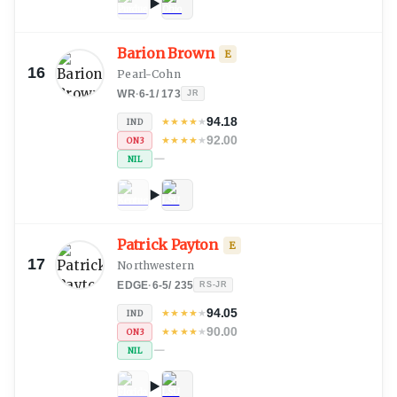
Barion Brown
E
16
Pearl-Cohn
WR
·
6-1
/
173
JR
94.18
★
★
★
★
★
IND
92.00
★
★
★
★
★
ON3
—
NIL
Patrick Payton
E
17
Northwestern
EDGE
·
6-5
/
235
RS-JR
94.05
★
★
★
★
★
IND
90.00
★
★
★
★
★
ON3
—
NIL