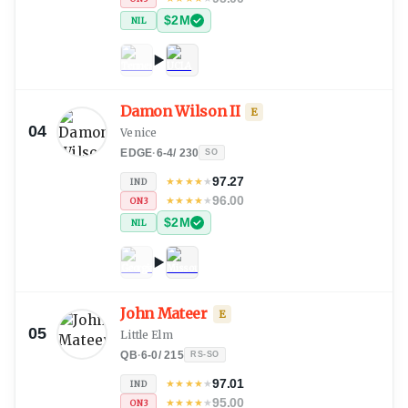
$2M
NIL
Damon Wilson II
E
04
Venice
EDGE
·
6-4
/
230
SO
97.27
★
★
★
★
★
IND
96.00
★
★
★
★
★
ON3
$2M
NIL
John Mateer
E
05
Little Elm
QB
·
6-0
/
215
RS-SO
97.01
★
★
★
★
★
IND
95.00
★
★
★
★
★
ON3