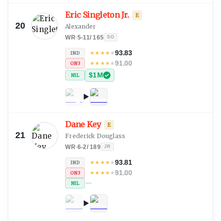
Eric Singleton Jr.
E
20
Alexander
WR
·
5-11
/
165
SO
93.83
★
★
★
★
★
IND
91.00
★
★
★
★
★
ON3
$1M
NIL
Dane Key
E
21
Frederick Douglass
WR
·
6-2
/
189
JR
93.81
★
★
★
★
★
IND
91.00
★
★
★
★
★
ON3
—
NIL