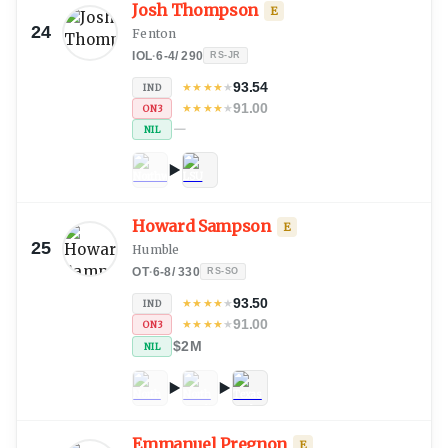
Josh Thompson
E
24
Fenton
IOL
·
6-4
/
290
RS-JR
93.54
★
★
★
★
★
IND
91.00
★
★
★
★
★
ON3
—
NIL
Howard Sampson
E
25
Humble
OT
·
6-8
/
330
RS-SO
93.50
★
★
★
★
★
IND
91.00
★
★
★
★
★
ON3
$2M
NIL
Emmanuel Pregnon
E