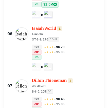
$1.5M
NIL
Isaiah World
E
06
Lincoln
OT
·
6-8
/
270
RS-JR
96.79
★
★
★
★
★
IND
95.00
★
★
★
★
★
ON3
—
NIL
Dillon Thieneman
E
07
Westfield
S
·
6-0
/
205
SO
96.46
★
★
★
★
★
IND
95.00
★
★
★
★
★
ON3