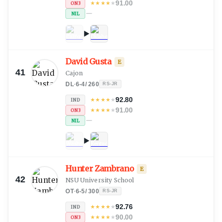
91.00
★
★
★
★
★
ON3
—
NIL
David Gusta
E
41
Cajon
DL
·
6-4
/
260
RS-JR
92.80
★
★
★
★
★
IND
91.00
★
★
★
★
★
ON3
—
NIL
Hunter Zambrano
E
42
NSU University School
OT
·
6-5
/
300
RS-JR
92.76
★
★
★
★
★
IND
90.00
★
★
★
★
★
ON3